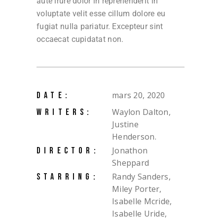
aute irure dolor in reprehenderit in
voluptate velit esse cillum dolore eu
fugiat nulla pariatur. Excepteur sint
occaecat cupidatat non.
mars 20, 2020
DATE:
Waylon Dalton,
WRITERS:
Justine
Henderson.
Jonathon
DIRECTOR:
Sheppard
Randy Sanders,
STARRING:
Miley Porter,
Isabelle Mcride,
Isabelle Uride,