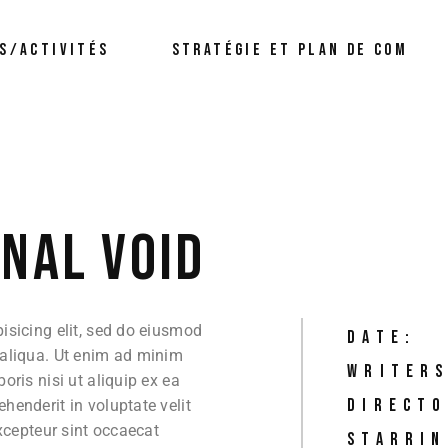
Organisation
Ma
S/ACTIVITÉS
STRATÉGIE ET PLAN DE COM
Evénementielle
S
Formations/Coaching
Di
Création Publicitaire
No
Organisation
Evénementielle
Formations/Coaching
Création Publicitaire
RNAL VOID
isicing elit, sed do eiusmod
DATE:
 aliqua. Ut enim ad minim
WRITERS
oris nisi ut aliquip ex ea
DIRECTO
henderit in voluptate velit
Excepteur sint occaecat
STARRIN