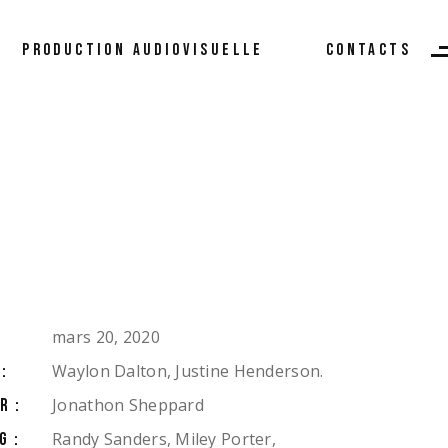
rketing Digital
PRODUCTION AUDIOVISUELLE
CONTACTS
ystème d’Information
gitalisée
s Réalisations
Marketing Digital
Système d’Information
Digitalisée
Nos Réalisations
mars 20, 2020
Waylon Dalton, Justine Henderson.
:
Jonathon Sheppard
R:
Randy Sanders, Miley Porter,
G: