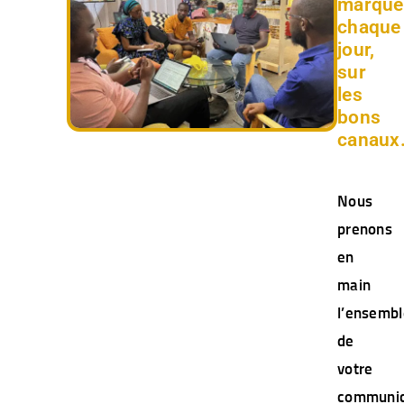
marque
chaque
jour,
sur
les
bons
canaux
Nous
prenons
en
main
l’ensembl
de
votre
communic