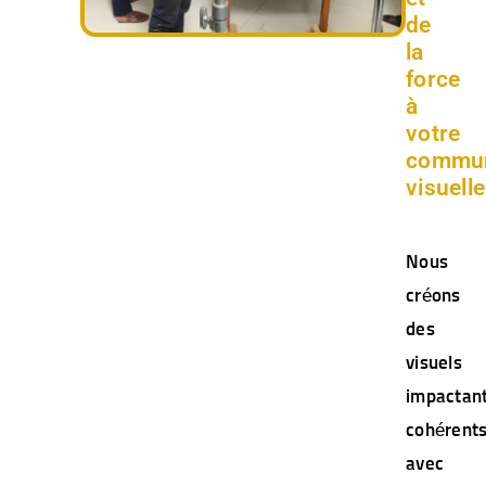
de
la
force
à
votre
commun
visuelle
Nous
créons
des
visuels
impactant
cohérent
avec