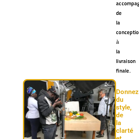
accompa
de
la
concepti
à
la
livraison
finale.
Donnez
du
style,
de
la
clarté
et