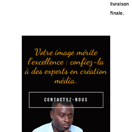
livraison
finale.
Votre image mérite
l’excellence : confiez-la
à des experts en création
média.
CONTACTEZ-NOUS