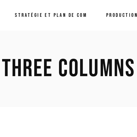
STRATÉGIE ET PLAN DE COM
PRODUCTION
Organisation
Marketing Digi
Evénementielle
Système d’Inf
THREE COLUMNS
Formations/Coaching
Digitalisée
Création Publicitaire
Nos Réalisati