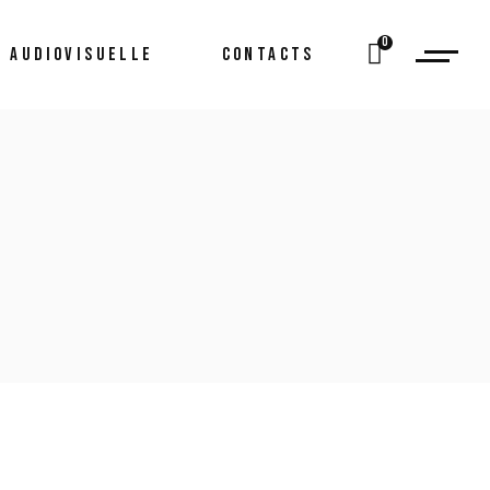
0
 AUDIOVISUELLE
CONTACTS
tal
ormation
ons