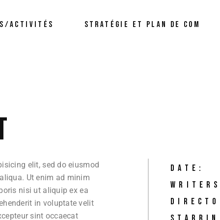
Organisation
Ma
S/ACTIVITÉS
STRATÉGIE ET PLAN DE COM
Evénementielle
S
Formations/Coaching
Di
Création Publicitaire
No
Organisation
Evénementielle
Formations/Coaching
Création Publicitaire
T
isicing elit, sed do eiusmod
DATE:
 aliqua. Ut enim ad minim
WRITERS
oris nisi ut aliquip ex ea
DIRECTO
henderit in voluptate velit
Excepteur sint occaecat
STARRIN