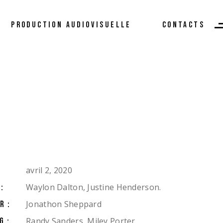
rketing Digital
PRODUCTION AUDIOVISUELLE
CONTACTS
ystème d’Information
gitalisée
s Réalisations
Marketing Digital
Système d’Information
Digitalisée
Nos Réalisations
avril 2, 2020
Waylon Dalton, Justine Henderson.
:
Jonathon Sheppard
R:
Randy Sanders, Miley Porter,
G: