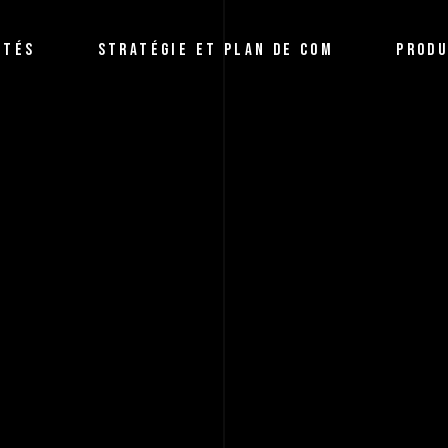
Organisation
Marketing D
ITÉS
STRATÉGIE ET PLAN DE COM
PRODU
Evénementielle
Système d’
Formations/Coaching
Digitalisée
Création Publicitaire
Nos Réalis
Organisation
Marketi
Evénementielle
Systèm
Formations/Coaching
Digital
Création Publicitaire
Nos Ré