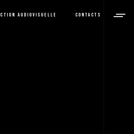
igital
CTION AUDIOVISUELLE
CONTACTS
Information
ations
ng Digital
e d’Information
isée
alisations