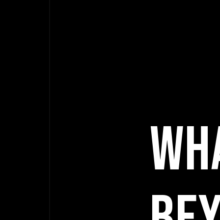
WHA
BE